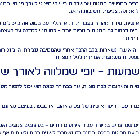
ים מחפשים מתנות שמשלבות בין יופי חיצוני לערך פנימי. מתנה 
אמונה, צניעות וחשיבות הרגע.
ית, סידור מהודר בעבודת יד, או תליון עם פסוק אהוב יכולים
פים לבחור גם מתנות חינוכיות יותר – כמו מנוי לסדנה על העצמה
תיות.
י הוא שהן נשארות בלב הרבה אחרי שהמסיבה נגמרת. הן מזכירו
עניקות משמעות אמיתית לגיל המצוות.
עות – יופי שמלווה לאורך שנ
ת והאהובות לבת מצווה, אך בבחירה נכונה הוא יכול להפוך מס
צמיד עם חריטה אישית של פסוק אהוב, או טבעת בעיצוב נקי עם
ם שמיוצרים במיוחד עבור אירועים דתיים – בעיצובים צנועים ואל
 לב עם חריטת ברכה. מתנה כזו נשמרת לשנים רבות ולעיתים אף 