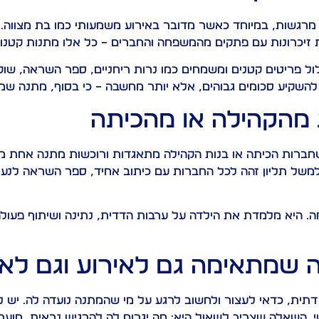
רגשות, במיוחד כאשר מדובר באירוע משמעותי כמו בת מצווה. 
ופסת זיכרונות עם פתקים מהמשפחה והחברים – כל אלו מתנות קטנו
ל פריטים קטנים ומשמחים כמו נרות ריחניים, ספר השראה, שוק
השקיע סכומים גבוהים, אלא יותר מחשבה – כי בסוף, מתנה שמג
 מהקהילה או מהכיתה
שחברות הכיתה או בנות הקהילה מתאגדות ורוכשות מתנה אחת מ
– למשל תליון זהה לכל החברות עם כיתוב אחיד, ספר השראה לנע
. היא מלמדת את הילדה על ערבות הדדית, נתינה ושיתוף פעולה
 שמתאימה גם לאירוע וגם לאי
תית, כדאי לעצור ולחשוב לרגע על מי שהמתנה נועדה לה. יש 
שי. השאלה שצריך לשאול היא: מה יגרום לה להרגיש נראית, מו