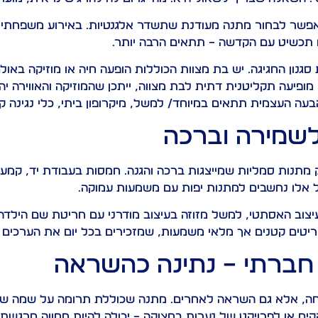
, אפשר לבחור מתנה מעודנת שתשדר אלגנטיות. באירוע משפחתי ק
 תכשיט עם הקדשה – תתאים הרבה יותר.
נון החגיגה. יש בת מצוות הכוללות הופעה חיה או מוזיקה באולם
ופיעה תקליטנית דתית לבת מצווה, ייתכן שהמוזיקה והאווירה יהי
ה העצמית תתאים במיוחד/ למשל, מיקרופון ביתי, כלי נגינה קטן
לשמירה וברכה
ק מתנות סמליות שמייצגות ברכה והגנה. חמסות בעבודת יד, קמעו
 אלו נחשבים למתנות יפות עם משמעות עמוקה.
עיצוב האסתטי, למשל מזוזה בעיצוב מודרני עם חריטת שם הילדה
יטים קטנים אך מלאי משמעות, שמזכירים בכל יום את הערכים ש
חברתי – נתינה כהשראה
חה, אלא גם השראה לאחרים. מתנה שכוללת תרומה על שמה של
ים או לפרויקט של נערות במצוקה – יכולה להיות מחווה מרגשת 